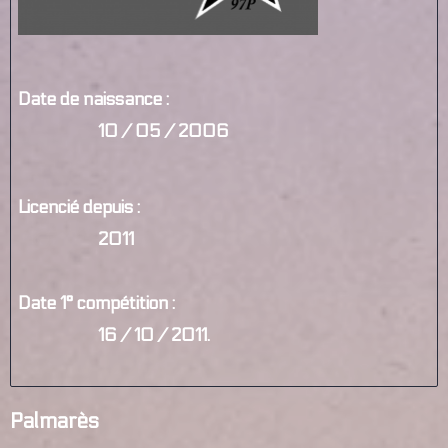
Date de naissance :
10 / 05 / 2006
Licencié depuis :
2011
Date 1° compétition :
16 / 10 / 2011.
Palmarès