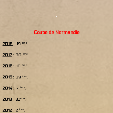
.
Coupe de Normandie
2018
: 19
ème
.
2017
: 30
ème
.
2016
: 18
ème
.
2015
: 39
ème
.
2014
: 7
ème
.
2013
: 32
ème
.
2012
: 2
ème
.