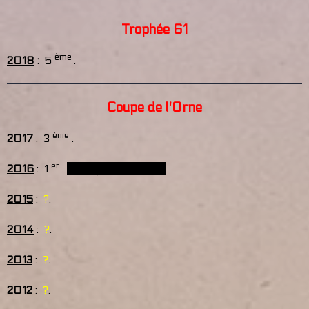
Trophée 61
ème
2018
:
5
.
Coupe de l'Orne
ème
2017
: 3
.
er
2016
: 1
.
Champion de l'Orne
2015
:
?
.
2014
:
?
.
2013
:
?
.
2012
:
?
.