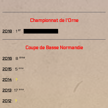
Championnat de l'Orne
er
2018
: 1
.
Champion de l'Orne
Coupe de Basse Normandie
ème
2016
: 8
.
2015
: 5
ème
.
2014
:
?
.
2013
: 17
ème
.
2012
:
?
.