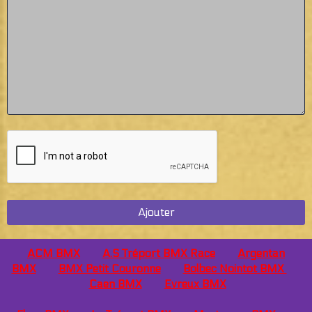
Ajouter
ACM BMX
A.S Tréport BMX Race
Argentan
BMX
BMX Petit Couronne
Bolbec Nointot BMX
Caen
BMX
Evreux BMX