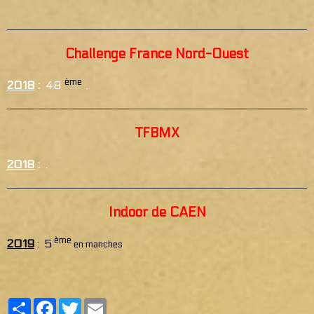
Challenge France Nord-Ouest
ème
2018
:
48
.
TFBMX
2018
:
.
Indoor de CAEN
ème
2019
: 5
en manches
Partager
Facebook
Twitter
Email