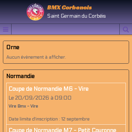
BMX Corbenois
Saint Germain du Corbéis
Orne
Aucun évènement à afficher.
Normandie
Coupe de Normandie M6 - Vire
Le 20/09/2026
à 09:00
Vire Bmx - Vire
Date limite d'inscription : 12 septembre
Coupe de Normandie M7 - Petit Couronne