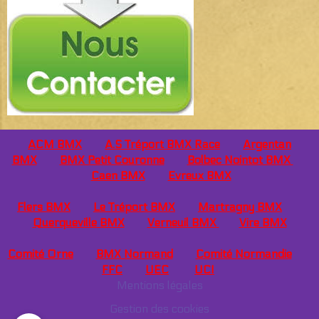
ACM BMX
A.S Tréport BMX Race
Argentan
BMX
BMX Petit Couronne
Bolbec Nointot BMX
Caen
BMX
Evreux BMX
Flers BMX
Le Tréport BMX
Martragny BMX
Querqueville BMX
Verneuil BMX
Vire BMX
Comité Orne
BMX Normand
Comité Normandie
FFC
UEC
UCI
Mentions légales
Gestion des cookies