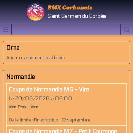
BMX Corbenois
Saint Germain du Corbéis
Orne
Aucun évènement à afficher.
Normandie
Coupe de Normandie M6 - Vire
Le 20/09/2026
à 09:00
Vire Bmx - Vire
Date limite d'inscription : 12 septembre
Coupe de Normandie M7 - Petit Couronne