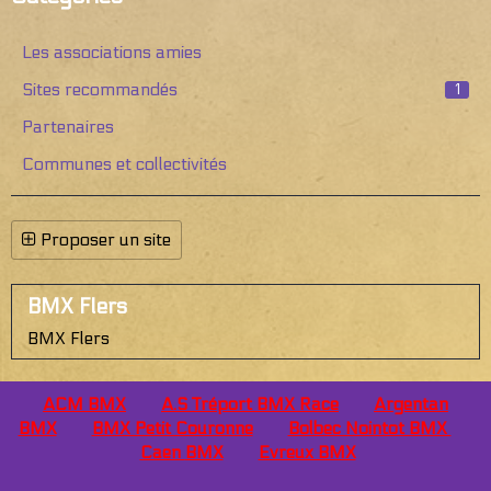
Les associations amies
Sites recommandés
1
Partenaires
Communes et collectivités
Proposer un site
BMX Flers
BMX Flers
ACM BMX
A.S Tréport BMX Race
Argentan
BMX
BMX Petit Couronne
Bolbec Nointot BMX
Caen
BMX
Evreux BMX