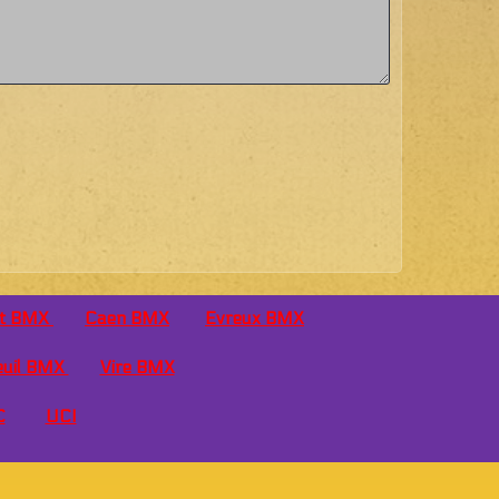
ot BMX
Caen
BMX
Evreux BMX
euil BMX
Vire BMX
C
UCI