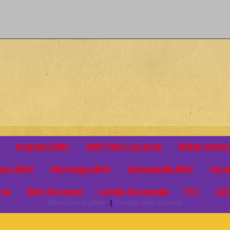
Argentan BMX
BMX Petit Couronne
Bolbec Noint
port BMX
Martragny BMX
Querqueville BMX
Vern
rne
BMX Normand
Comité Normandie
FFC
UE
Mentions légales
Gestion des cookies