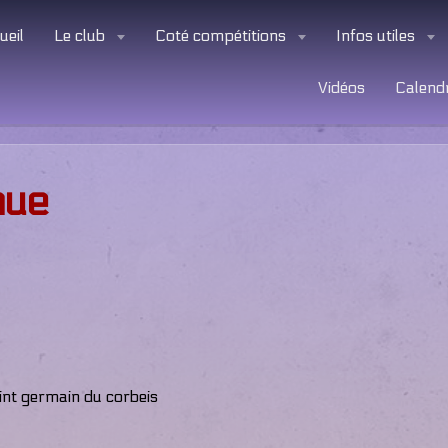
ueil
Le club
Coté compétitions
Infos utiles
Vidéos
Calendr
nue
nt germain du corbeis