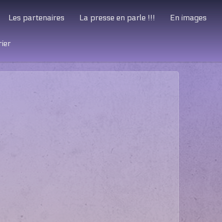
Les partenaires
La presse en parle !!!
En images
ier