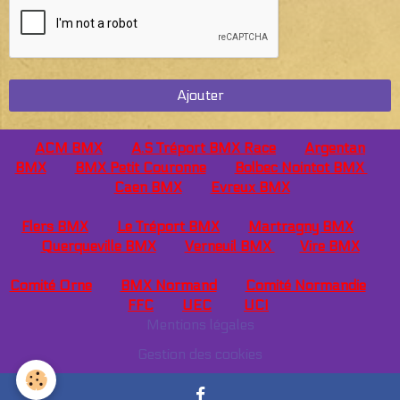
Ajouter
ACM BMX
A.S Tréport BMX Race
Argentan
BMX
BMX Petit Couronne
Bolbec Nointot BMX
Caen
BMX
Evreux BMX
Flers BMX
Le Tréport BMX
Martragny BMX
Querqueville BMX
Verneuil BMX
Vire BMX
Comité Orne
BMX Normand
Comité Normandie
FFC
UEC
UCI
Mentions légales
Gestion des cookies