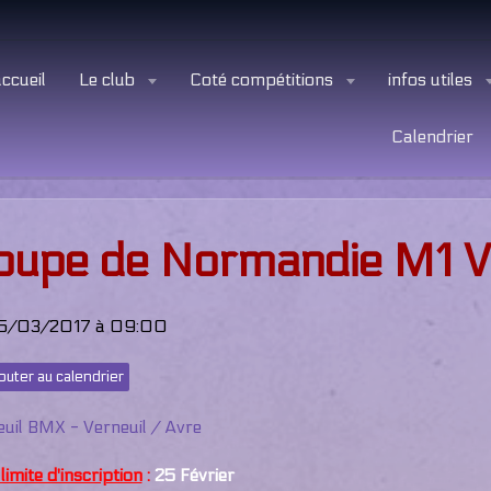
ccueil
Le club
Coté compétitions
infos utiles
Calendrier
oupe de Normandie M1 Ve
5/03/2017
à 09:00
outer au calendrier
uil BMX - Verneuil / Avre
limite d'inscription
:
25 Février