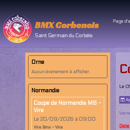
Page d'a
BMX Corbenois
Saint Germain du Corbéis
Orne
C
Aucun évènement à afficher.
Le 0
Normandie
Aj
Coupe de Normandie M6 -
Vire
Verne
Le 20/09/2026
à 09:00
Date 
Vire Bmx - Vire