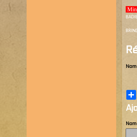
Min
BADI
BRIN
Ré
Nom d
Aj
Nom