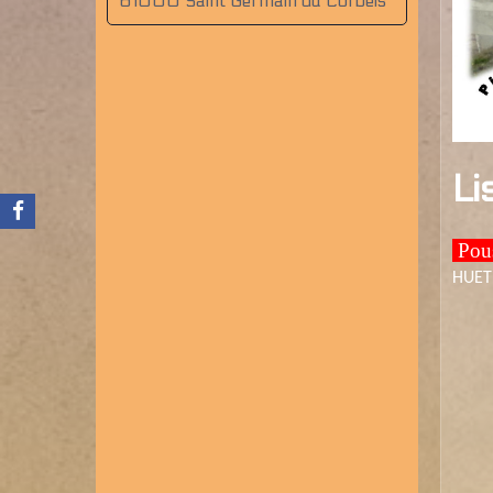
61000 Saint Germain du Corbéîs
Li
Pous
HUET