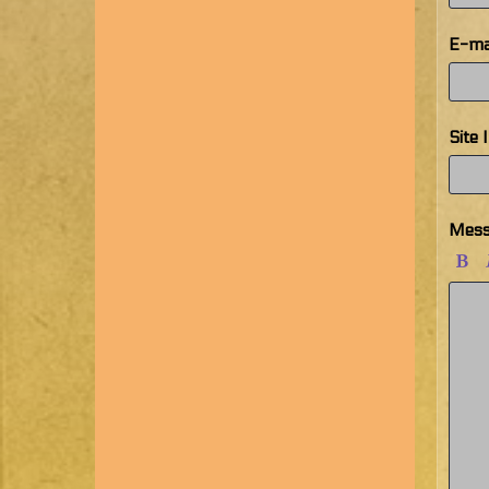
E-ma
Site 
Mess