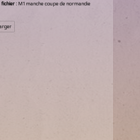
ichier :
M1 manche coupe de normandie
l
arger