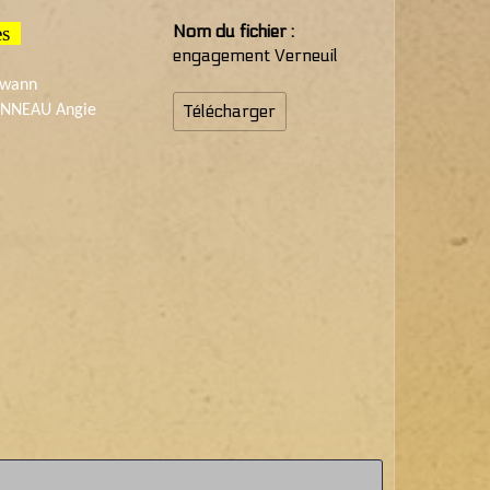
Nom du fichier :
res
engagement Verneuil
rwann
Télécharger
NNEAU Angie