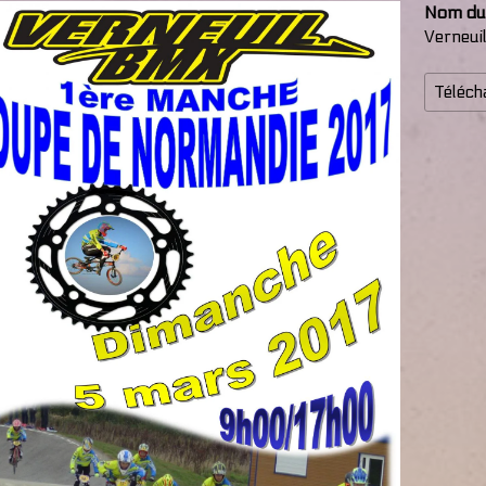
Nom du f
Verneui
Téléch