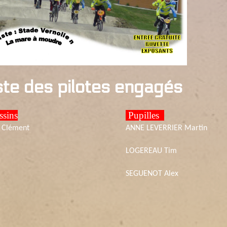
ste des pilotes engagés
sins
Pupilles
 Clément
ANNE LEVERRIER Martin
LOGEREAU Tim
SEGUENOT Alex