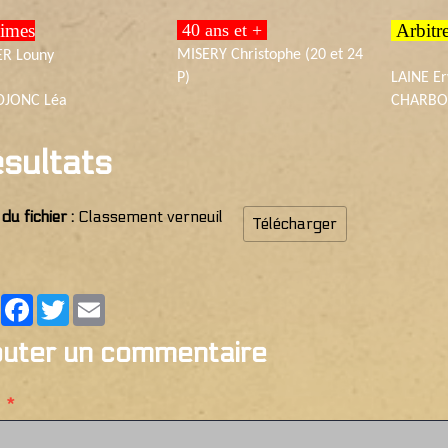
imes
40 ans et +
Arbit
MISERY Christophe (20 et 24
ER Louny
P)
LAINE E
DJONC Léa
CHARBO
sultats
u fichier :
Classement verneuil
Télécharger
Partager
Facebook
Twitter
Email
outer un commentaire