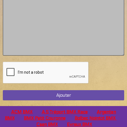
Ajouter
ACM BMX
A.S Tréport BMX Race
Argentan
BMX
BMX Petit Couronne
Bolbec Nointot BMX
Caen
BMX
Evreux BMX