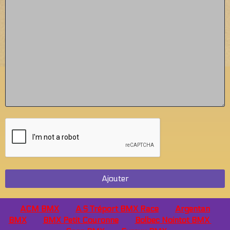
Ajouter
ACM BMX
A.S Tréport BMX Race
Argentan
BMX
BMX Petit Couronne
Bolbec Nointot BMX