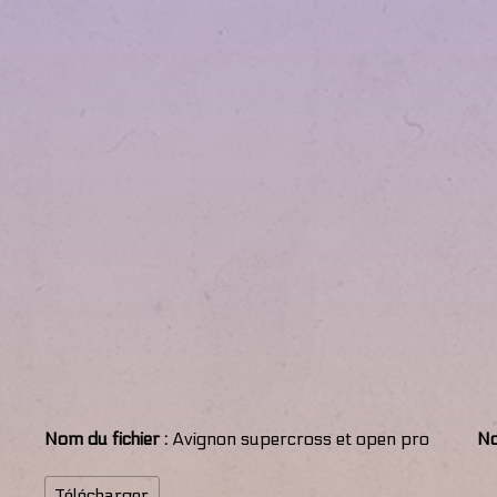
Nom du fichier :
Avignon supercross et open pro
No
Télécharger