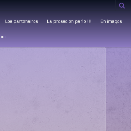
Les partenaires
La presse en parle !!!
En images
ier