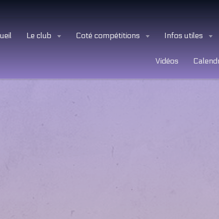
ueil
Le club
Coté compétitions
Infos utiles
Vidéos
Calendr